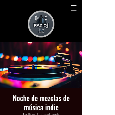
Noche de mezclas de
música indie
lun, 07 oct
  |  
La caja de sonido