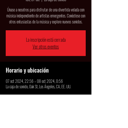
Únase a nosotros para disfrutar de una divertida velada con
música independiente de artistas emergentes. Conéctese con
otros entusiastas de la música y explore nuevos sonidos.
La inscripción está cerrada
Ver otros eventos
Horario y ubicación
07 oct 2024, 22:56 – 08 oct 2024, 0:56
La caja de sonido, Oak St, Los Ángeles, CA, EE. UU.
Acerca del evento
Una noche de descubrimiento y networking de música indie