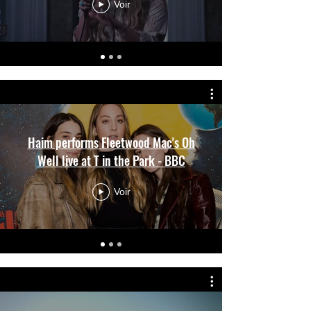
Voir
Haim performs Fleetwood Mac's Oh
Well live at T in the Park - BBC
Voir