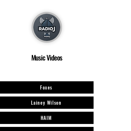
Music Videos
Vidéos musicales sélectionnées provenant de YouTube,
Vimeo et d'autres sources.
Foxes
Lainey Wilson
HAIM